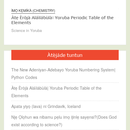
ÌMỌ̀ KẸ́MÍKÀ (CHEMISTRY)
ÌJÀM̀
ng
Àtẹ Èròjà Aláìlábùlà| Yoruba Periodic Table of the
ÌMỌ̀ 
Elements
Apata
Science in Yoruba
Scienc
Àtẹ̀jáde tuntun
The New Adeniyan-Adebayo Yoruba Numbering System|
Python Codes
Àtẹ Èròjà Aláìlábùlà| Yoruba Periodic Table of the
Elements
Apata yiyọ (lava) ni Grindavik, Iceland
Njẹ Ọlọhun wa nibamu pẹlu imọ ijinlẹ sayẹnsi?(Does God
exist according to science?)