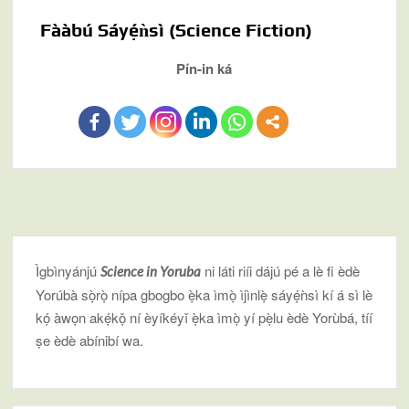
Fààbú Sáyẹ́ǹsì (Science Fiction)
Pín-in ká
Ìgbìnyánjú
ni láti riíi dájú pé a lè fi èdè
Science in Yoruba
Yorúbà sọ̀rọ̀ nípa gbogbo ẹ̀ka ìmọ̀ ìjìnlẹ̀ sáyẹ́ǹsì kí á sì lè
kọ́ àwọn akẹ́kọ̌ ní èyíkéyǐ ẹ̀ka ìmọ̀ yí pẹ̀lu èdè Yorùbá, tíí
ṣe èdè abínibí wa.