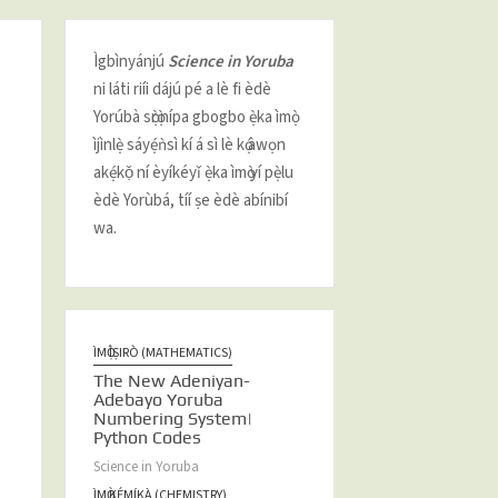
Ìgbìnyánjú
Science in Yoruba
ni láti riíi dájú pé a lè fi èdè
Yorúbà sọ̀rọ̀ nípa gbogbo ẹ̀ka ìmọ̀
ìjìnlẹ̀ sáyẹ́ǹsì kí á sì lè kọ́ àwọn
akẹ́kọ̌ ní èyíkéyǐ ẹ̀ka ìmọ̀ yí pẹ̀lu
èdè Yorùbá, tíí ṣe èdè abínibí
wa.
ÌMỌ̀ ÌṢIRÒ (MATHEMATICS)
The New Adeniyan-
Adebayo Yoruba
Numbering System|
Python Codes
Science in Yoruba
ÌMỌ̀ KẸ́MÍKÀ (CHEMISTRY)