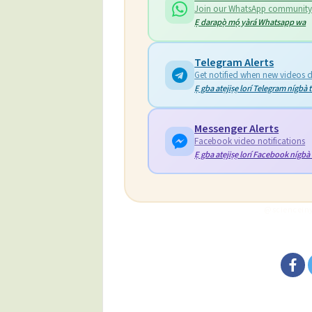
Join our WhatsApp communit
Ẹ darapọ̀ mọ́ yàrá Whatsapp wa
Telegram Alerts
Get notified when new videos 
Ẹ gba atẹjiṣẹ lorí Telegram nígbà 
Messenger Alerts
Facebook video notifications
Ẹ gba atẹjiṣẹ lorí Facebook nígbà 
@scienceiny