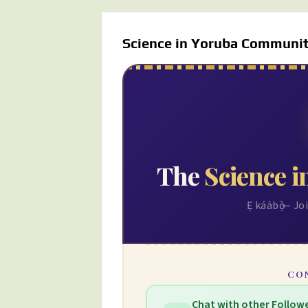
Science in Yoruba Communi
The
Science i
Ẹ káàbọ̀ — 
CO
Chat with other Follow