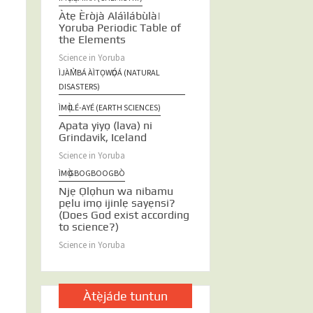
Àtẹ Èròjà Aláìlábùlà|
Yoruba Periodic Table of
the Elements
Science in Yoruba
ÌJÀM̀BÁ ÀÌTỌWỌ́DÁ (NATURAL
DISASTERS)
ÌMỌ̀ ILÉ-AYÉ (EARTH SCIENCES)
Apata yiyọ (lava) ni
Grindavik, Iceland
Science in Yoruba
ÌMỌ̀ GBOGBOOGBÒ
Njẹ Ọlọhun wa nibamu
pẹlu imọ ijinlẹ sayẹnsi?
(Does God exist according
to science?)
Science in Yoruba
Àtẹ̀jáde tuntun