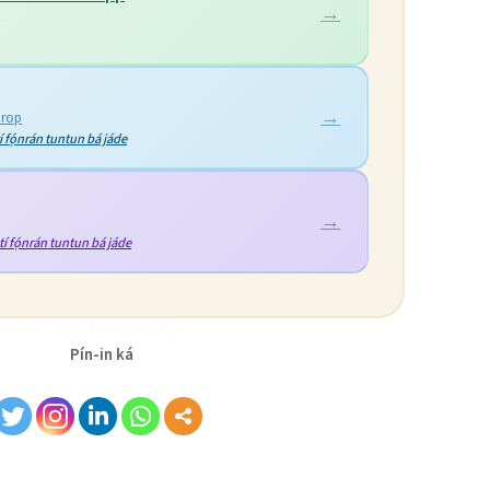
y
drop
tí fọ́nrán tuntun bá jáde
tí fọ́nrán tuntun bá jáde
oruba · Sáyẹ́ǹsì ní èdè Yorùbá
Pín-in ká