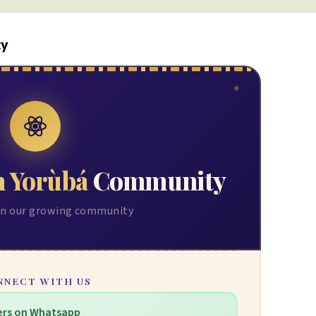
ty
n Yorùbá
Community
Join our growing community
NNECT WITH US
ers on Whatsapp