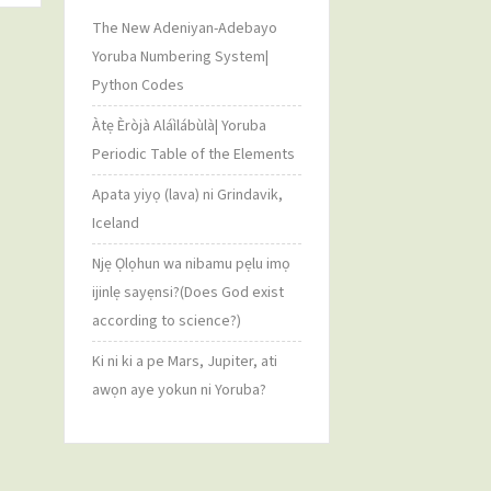
The New Adeniyan-Adebayo
Yoruba Numbering System|
Python Codes
Àtẹ Èròjà Aláìlábùlà| Yoruba
Periodic Table of the Elements
Apata yiyọ (lava) ni Grindavik,
Iceland
Njẹ Ọlọhun wa nibamu pẹlu imọ
ijinlẹ sayẹnsi?(Does God exist
according to science?)
Ki ni ki a pe Mars, Jupiter, ati
awọn aye yokun ni Yoruba?