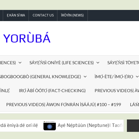
Ẹ KÀN SÍ WA
CONTACT US
ÌRÒYÌN (NEWS)
N YORÙBÁ
CIENCES)
SÁYẸ́ǸSÌ ONÍYÈ (LIFE SCIENCES)
SÁYẸ́ǸSÌ TÒY
 GBOGBOOGBÒ (GENERAL KNOWLEDGE)
ÌMỌ̀-ÈTE/ ÌMỌ̀-Ẹ̀RỌ
ÌNLẸ̀
IRỌ́ ÀBÍ ÒÓTỌ́ (FACT-CHECKING)
PREVIOUS VIDEOS| À
PREVIOUS VIDEOS| ÀWỌN FỌ́NRÁN ÌSÁÁJÚ| #100 – #199
LÁḾ
yà dé orí ilẹ́
Ayé Nẹ́ptúùn (Neptune)| Taofeeq Adebay