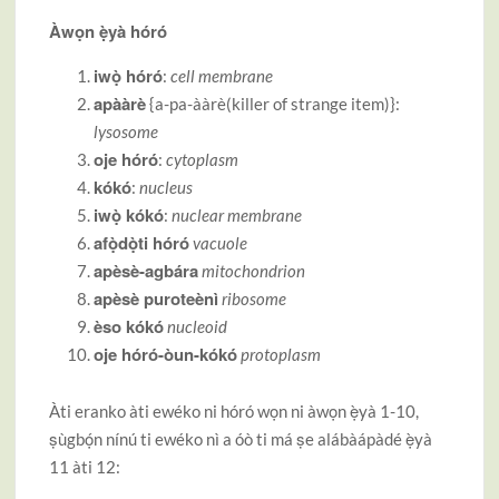
Àwọn ẹ̀yà hóró
iwọ̀ hóró
:
cell membrane
apààrè
{a-pa-ààrè(killer of strange item)}:
lysosome
oje hóró
:
cytoplasm
kókó
:
nucleus
iwọ̀ kókó
:
nuclear membrane
afọ̀dọ̀ti hóró
vacuole
apèsè-agbára
mitochondrion
apèsè puroteènì
ribosome
èso kókó
nucleoid
oje hóró-òun-kókó
protoplasm
Àti eranko àti ewéko ni hóró wọn ni àwọn ẹ̀yà 1-10,
ṣùgbọ́n nínú ti ewéko nì a óò ti má ṣe alábàápàdé ẹ̀yà
11 àti 12: