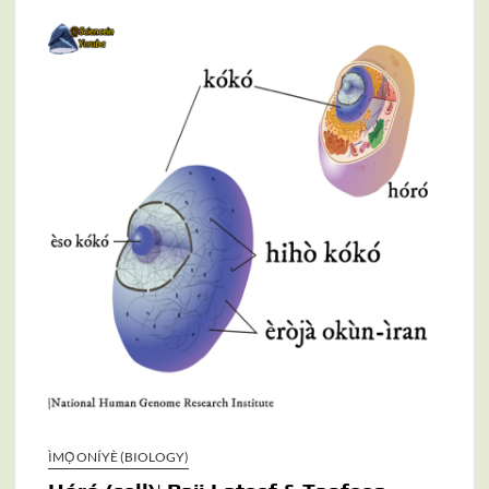
Ayé Nẹ́ptúùn (Neptune)| Taofeeq Adebayo
Ẹ̀kọ́ Ẹ̀dá-oníyè (Biology)| Raji Lateef
The New Adeniyan-Adebayo Yoruba Numbering System|
Python Codes
Àtẹ Èròjà Aláìlábùlà| Yoruba Periodic Table of the
Elements
Apata yiyọ (lava) ni Grindavik, Iceland
Njẹ Ọlọhun wa nibamu pẹlu imọ ijinlẹ sayẹnsi?(Does God
exist according to science?)
Ki ni ki a pe Mars, Jupiter, ati awọn aye yokun ni Yoruba?
Idankanwo: mọnamọna alaisunra (Experiment: static
electricity)
Nibo ni mọnamọna ati ara ti n wa?
Ilẹ lanu ni orilẹ-ede Iceland: Ilẹ riri 1700 sẹlẹ laarin wakati
24
Mọnamọna alaisunra (Static electricity)
Aga agbaṣẹ-ohun (Voice-controlled chair)
ÌMỌ̀ ONÍYÈ (BIOLOGY)