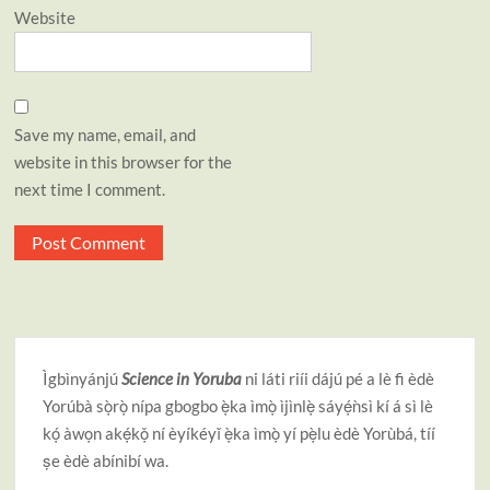
Website
Save my name, email, and
website in this browser for the
next time I comment.
Ìgbìnyánjú
Science in Yoruba
ni láti riíi dájú pé a lè fi èdè
Yorúbà sọ̀rọ̀ nípa gbogbo ẹ̀ka ìmọ̀ ìjìnlẹ̀ sáyẹ́ǹsì kí á sì lè
kọ́ àwọn akẹ́kọ̌ ní èyíkéyǐ ẹ̀ka ìmọ̀ yí pẹ̀lu èdè Yorùbá, tíí
ṣe èdè abínibí wa.