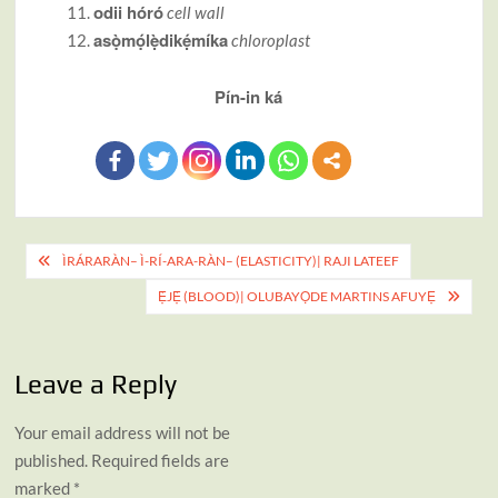
odii hóró
cell wall
asọ̀mọ́lẹ̀dikẹ́míka
chloroplast
Pín-in ká
Post
ÌRÁRARÀN– Ì-RÍ-ARA-RÀN– (ELASTICITY)| RAJI LATEEF
navigation
Ẹ̀JẸ̀ (BLOOD)| OLUBAYỌDE MARTINS AFUYẸ
Leave a Reply
Your email address will not be
published.
Required fields are
marked
*