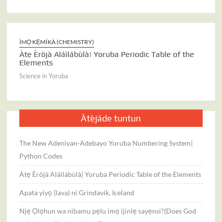
ÌMỌ̀ KẸ́MÍKÀ (CHEMISTRY)
ÌJÀM̀
ng
Àtẹ Èròjà Aláìlábùlà| Yoruba Periodic Table of the
ÌMỌ̀ I
Elements
Apata
Science in Yoruba
Scienc
Àtẹ̀jáde tuntun
The New Adeniyan-Adebayo Yoruba Numbering System|
Python Codes
Àtẹ Èròjà Aláìlábùlà| Yoruba Periodic Table of the Elements
Apata yiyọ (lava) ni Grindavik, Iceland
Njẹ Ọlọhun wa nibamu pẹlu imọ ijinlẹ sayẹnsi?(Does God