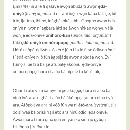
ẹ̀dá-
Ẹ̀mí (
life
) ni a lè fi ṣàlàyé àwọn àbùdá tì àwọn
oníyè
(
living organism
) ní tàbí iṣẹ́ tí wọn kápá làti ṣe, bíi
ìrìn, íjẹ-ímu, ìbímọ, ìdàgbàsókè, abbl. Gbogbo àwọn ẹ̀dá-
oníyè ni wọ́n ní agbára láti ṣe àwọn nǹkan wọ̀nyí, yálà
oníhóró-kan
wọ́n jẹ́ ẹ̀dá-oníyè
(
unicellular organism
)
ẹ̀dá-oníyè oníhórópúpọ̀
tàbí
(
multicellular organism
).
Hóró ni ọ̀pá-òdiwọ̀n tó kéré jùlọ tí a lè fi ṣe òdiwọ̀n ẹ̀mí
tí ẹ̀dá-oníyè n lò fún àgbéjáde àwọn àbùdáa wọn. Èyí
túmọ̀ sí pé tí a bá ṣe àtúpalẹ̀ àkóónú ẹ̀dá-oníyè
oníhórópúpọ̀, hóró ni a óò bá nípele tó kéré jùlọ:
Ohun tí àtẹ yìí ń ṣàlàyé ni pé àkójọpọ̀ hóró ni a óò bá
nínú ìṣù-ara, nígbà tí a óò bá àkójọpọ̀ ìṣù-ara nínú ẹ̀yà-
ètò-ara
ara. Àtòpọ̀ ẹ̀yà ara ni yóò fún wa ni
(
system
), tí a
óò sì wáá bá oríṣìíríṣìí ètò ara nínú odidi ẹ̀da oníyè.
Àwọn hóró tí ara ọmọ ẹ̀dá ènìyàn kó sìnú ju ọgbọ̀n
trílíọ̀ọ̀nù (
trillion
) lọ.