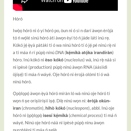
Hóró
Iwọ̀ọ hóró ni ó yí hóró po, òun ni ó sì n darí àwọn èròjà
tó ń wọ́lé sinú hóró àti àwọn èyí tó ń jáde láti inú rẹ.
Kókó jẹ́ ẹ̀yà pàtàkì ti ó wa nínú hóró tí ó jẹ́ pé nínú rẹ̀ ni
kẹ́míkà atọ́ka ìrandíràn
a ti máa ń rí púpọ̀ nínú
DNA
(
)
èso kókó
hóro. Inú kókó ni
(
nucleolus
) wà, inú rẹ̀ náà sì
ni ìpèsè (production) púpọ̀ nínú àwọn RNA (áásììdì
òjíṣẹ́) ti máa ń wáyé. Oje hóró ni èrojà olómi tí ó wà
nínú hóró.
Ọ̀pọ̀lọpọ́ àwọn ẹ̀yà hóró míràn ló wà nínú oje hóró tí
èròjà okùn-
wọn ń ṣe oríṣìíríṣìí iṣẹ́. Díẹ̀ nínú wọn ni:
ìran
hihò kókó
(
chromatin
),
(
nucleopore
), abbl. Inú oje
ìsesí kẹ́míkà
hóró ni ọ̀pọ̀lọpọ̀
(
chemical process
) ti má ń
wáyé. Nínú oje hóró náà ni ipèsè púpọ̀ ninu àwọn
purotéènì ti máa ń ṣẹlẹ̀.