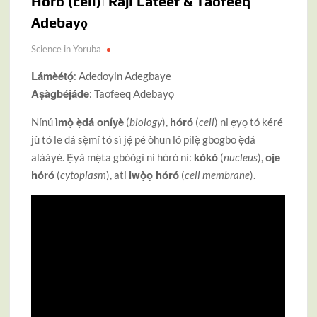
Hóró (cell)| Raji Lateef & Taofeeq
Adebayọ
Science in Yoruba
Lámèétọ́
: Adedoyin Adegbaye
Aṣàgbéjáde
: Taofeeq Adebayọ
ìmọ̀ ẹ̀dá oníyè
hóró
Nínú
(
biology
),
(
cell
) ni ẹyọ tó kéré
jù tó le dá sẹ̀mí tó sì jẹ́ pé òhun ló pilẹ̀ gbogbo ẹ̀dá
kókó
oje
alààyè. Ẹ̀yà mẹ̀ta gbòógì ni hóró ní:
(
nucleus
),
hóró
iwọ̀ọ hóró
(
cytoplasm
), ati
(
cell membrane
).