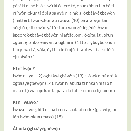
pàtàkì ni pé bí ó ti wù kí ó kéré tó, ohunkóhun tí ó bá ti
ní ìwọ̀n-okun tí ó sì gba àyè ni a mọ̀ sí ọ̀gbààyègbéwọ̀n
(matter). Ìwọ̀n-okun àti ìwúwo (10) bá ara wọn tan
ṣùgbọ́n, síbẹ̀, wọ́n yàtọ̀ sí ara wọn gédégédé. Àwọn
àpẹẹrẹ ọ̀gbààyègbéwọ̀n ni afẹ́fẹ́, omi, òkúta, igi, ohun
ọ̀gbìn, ẹranko, ènìyàn, alùgbinrin (11) àti gbogbo ohun
tí ó yí wa ká, yálà, èyí tí a lè fi ojú rí tàbí èyí tí a kò lè fi
ojú lásán rí.
Kí ni Ìwọ̀n?
Iwọ̀n ni iye (12) ọ̀gbààyègbéwọ̀n (13) tí ó wà nínú èròjà
ọ̀gbààyègbéwọ̀n (14). Ìwọ̀n ni àbùdá tí nǹkan ní tí ó fi
máa ń fẹ́ wà lóju kan láìpara dà tàbí kí ó máa lọ láìdúró.
Kí ni ìwúwo?
Ìwúwo (‘weight’) ni ipa tí òòfa lááláátóròkè (gravity) ní
lórí ìwọ̀n-okun (mass) (15).
Àbùdá ọ̀gbààyègbéwọ̀n