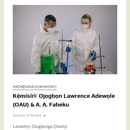
ÌMỌ̀ KẸ́MÍKÀ (CHEMISTRY)
Kẹ́mísírì| Ọjọgbọn Lawrence Adewọle
(OAU) & A. A. Fabeku
Science in Yoruba
Lámèétọ́: Olugbenga Ọlabiyi