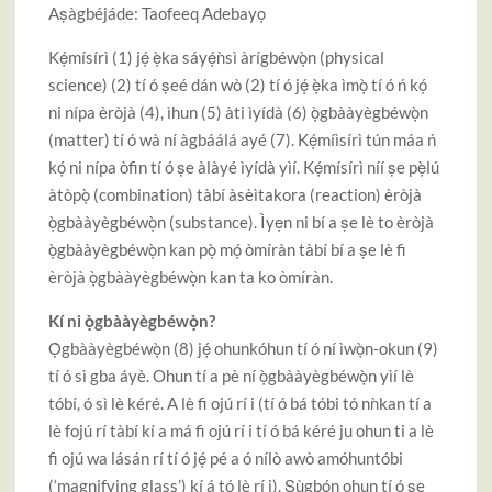
Aṣàgbéjáde: Taofeeq Adebayọ
Kẹ́mísírì (1) jẹ́ ẹ̀ka sáyẹ́ǹsì àrígbéwọ̀n (physical
science) (2) tí ó ṣeé dán wò (2) tí ó jẹ́ ẹ̀ka ìmọ̀ tí ó ń kọ́
ni nípa èròjà (4), ìhun (5) àti ìyídà (6) ọ̀gbààyègbéwọ̀n
(matter) tí ó wà ní àgbáálá ayé (7). Kẹ́míìsírì tún máa ń
kọ́ ni nípa òfin tí ó ṣe àlàyé ìyídà yìí. Kẹ́mísírì níí ṣe pẹ̀lú
àtòpọ̀ (combination) tàbí àsèìtakora (reaction) èròjà
ọ̀gbààyègbéwọ̀n (substance). Ìyẹn ni bí a ṣe lè to èròjà
ọ̀gbààyègbéwọ̀n kan pọ̀ mọ́ òmíràn tàbí bí a ṣe lè fi
èròjà ọ̀gbààyègbéwọ̀n kan ta ko òmíràn.
Kí ni ọ̀gbààyègbéwọ̀n?
Ọ̀gbààyègbéwọ̀n (8) jẹ́ ohunkóhun tí ó ní ìwọ̀n-okun (9)
tí ó sì gba áyè. Ohun tí a pè ní ọ̀gbààyègbéwọ̀n yìí lè
tóbí, ó sì lè kéré. A lè fi ojú rí i (tí ó bá tóbi tó nǹkan tí a
lè fojú rí tàbí kí a má fi ojú rí i tí ó bá kéré ju ohun ti a lè
fi ojú wa lásán rí tí ó jẹ́ pé a ó nílò awò amóhuntóbi
(‘magnifying glass’) kí á tó lè rí i). Ṣùgbọ́n ohun tí ó ṣe