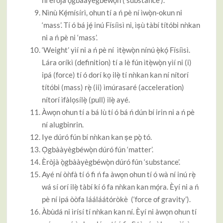
ní èròjà ọ̀gbààyègbéwọ̀n (‘substance’).
Nìnù Kẹ́mísírì, ohun tí a ń pè ní ìwọ̀n-okun ni
‘mass’. Tí ó bá jẹ́ inú Físíìsì ni, ìṣù tàbí títóbi nǹkan
ni a ń pè ni ‘mass’.
‘Weight’ yìí ni a ń pè ní ìtẹ̀wọ̀n nínú ẹ̀kọ́ Físíìsì.
Lára oríkì (definition) tí a lè fún ìtẹ̀wọ̀n yìí ni (i)
ipá (force) tí ó dorí kọ ilẹ̀ tí nǹkan kan ní nítorí
títóbi (mass) rẹ̀ (ii) ìmúrasaré (acceleration)
nítorí ìfàlọsílẹ̀ (pull) ilẹ̀ ayé.
Àwọn ohun tí a bá lù tí ó bá ń dún bí irin ni a ń pè
ní alugbinrin.
Iye dúró fún bí nǹkan kan ṣe pọ̀ tó.
Ọ̀gbààyègbéwọ̀n dúró fún ‘matter’.
Èròjà ọ̀gbààyègbéwọ̀n dúró fún ‘substance’.
Ayé ní òǹfà tí ó fi ń fa àwọn ohun tí ó wà ní inú rẹ̀
wá sí orí ilẹ̀ tàbí kí ó fa nǹkan kan mọ́ra. Èyí ni a ń
pè ní ipá òòfa lááláátóròkè (‘force of gravity’).
Àbùdá ni ìrísí tí nǹkan kan ní. Èyí ni àwọn ohun tí