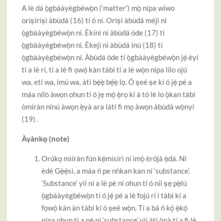
A lè dá ọ̀gbààyègbéwọ̀n (‘matter’) mọ̀ nípa wíwo
oríṣiríṣi àbùdá (16) tí ó ní. Oríṣi àbùdá méjì ni
ọ̀gbààyègbéwọ̀n ni. Èkíní ni àbùdá òde (17) tí
ọ̀gbààyègbéwọ̀n ni. Èkejì ni àbùdá inú (18) tí
ọ̀gbààyègbéwọ̀n ní. Àbùdá òde ti ọ̀gbààyègbéwọ̀n jẹ́ èyí
tí a lè rí, tí a lè fi ọwọ́ kàn tàbí tí a lè wọ̀n nípa lílo ojú
wa, etí wa, imú wa, àti bẹ́ẹ̀ bẹ́ẹ̀ lọ. Ó ṣeé ṣe kí ó jẹ́ pé a
máa nílò àwọn ohun tí ó jẹ mọ́ ẹ̀rọ kí á tó lè lo ọ̀kan tàbí
òmíràn nínú àwọn ẹ̀yà ara láti fi mọ àwọn àbùdá wọ̀nyí
(19)
.
Àyànkọ (note)
Orúkọ mìíràn fún kẹ́mísírì ni ìmọ̀ èrójà ẹ̀dá. Ní
èdè Gẹ̀ẹ́sì, a máa ń pe nǹkan kan ní ‘substance’.
‘Substance’ yìí ni a lè pè ní ohun tí ó níí ṣẹ pẹ̀lú
ọ̀gbààyègbéwọ̀n tí ó jẹ́ pé a lè fojú rí i tàbí kí a
fọwọ́ kàn àn tàbí kí ó ṣeé wọ̀n. Tí a bá ń kọ́ ẹ̀kọ́
nípa ohun tí a pè ní ‘substance’ yìí àti ọ̀nà tí a fi lè