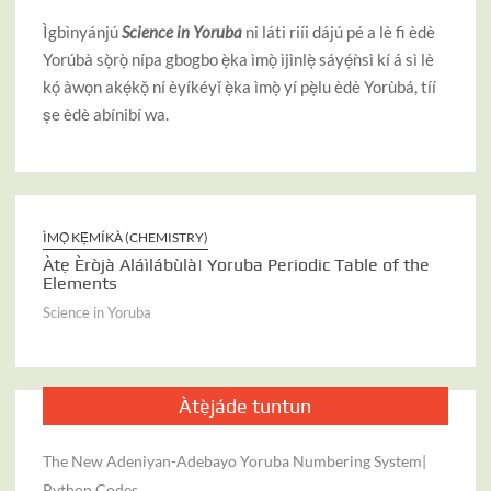
Ìgbìnyánjú
Science in Yoruba
ni láti riíi dájú pé a lè fi èdè
Yorúbà sọ̀rọ̀ nípa gbogbo ẹ̀ka ìmọ̀ ìjìnlẹ̀ sáyẹ́ǹsì kí á sì lè
kọ́ àwọn akẹ́kọ̌ ní èyíkéyǐ ẹ̀ka ìmọ̀ yí pẹ̀lu èdè Yorùbá, tíí
ṣe èdè abínibí wa.
ÌMỌ̀ KẸ́MÍKÀ (CHEMISTRY)
ÌJÀM̀
ng
Àtẹ Èròjà Aláìlábùlà| Yoruba Periodic Table of the
ÌMỌ̀ I
Elements
Apata
Science in Yoruba
Scienc
Àtẹ̀jáde tuntun
The New Adeniyan-Adebayo Yoruba Numbering System|
Python Codes