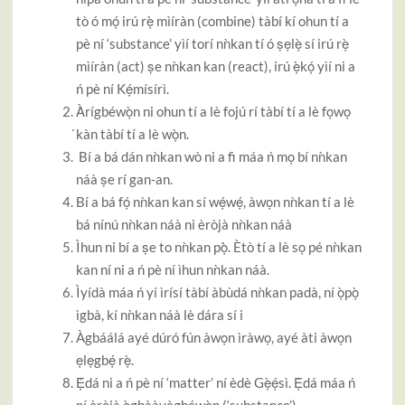
tò ó mọ́ irú rẹ̀ mìíràn (combine) tàbí kí ohun tí a
pè ní ‘substance’ yìí torí nǹkan tí ó ṣẹlẹ̀ sí irú rẹ̀
mìíràn (act) ṣe nǹkan kan (react), irú ẹ̀kọ́ yìí ni a
ń pè ní Kẹ́mísírì.
À̀rígbéwọ̀n ni ohun tí a lè fojú rí tàbí tí a lè fọwọ
́kàn tàbí tí a lè wọ̀n.
Bí a bá dán nǹkan wò ni a fi máa ń mọ bí nǹkan
náà ṣe rí gan-an.
Bí a bá fọ́ nǹkan kan sí wẹ́wẹ́, àwọn nǹkan tí a lè
bá nínú nǹkan náà ni èròjà nǹkan náà
Ìhun ni bí a ṣe to nǹkan pọ̀̀. Ètò tí a lè sọ pé nǹkan
kan ní ni a ń pè ní ìhun nǹkan náà.
Ìyídà máa ń yí ìrísí tàbí àbùdá nǹkan padà, ní ọ̀pọ̀
ìgbà, kí nǹkan náà lè dára sí i
Àgbáálá ayé dúró fún àwọn ìràwọ, ayé àti àwọn
ẹlẹgbẹ́ rẹ̀.
Ẹ̀dá ni a ń pè ní ‘matter’ ní èdè Gẹ̀ẹ́sì. Ẹ̀dá máa ń