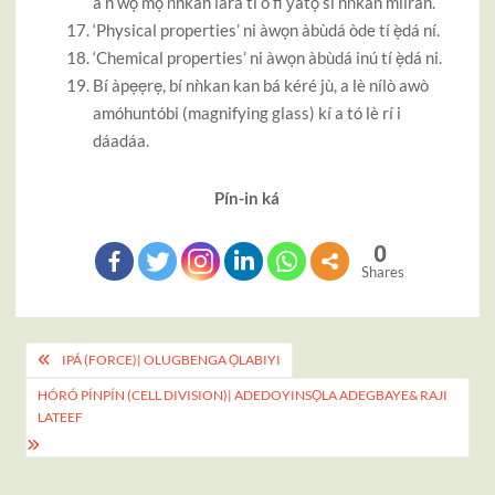
a ń wọ mọ́ ǹnkan lára tí ó fi ƴàtọ̀ sí nǹkan mìíràn.
‘Physical properties’ ni àwọn àbùdá òde tí ẹ̀dá ní.
‘Chemical properties’ ni àwọn àbùdá inú tí ẹ̀dá ni.
Bí àpẹẹrẹ, bí nǹkan kan bá kéré jù, a lè nílò awò
amóhuntóbi (magnifying glass) kí a tó lè rí i
dáadáa.
Pín-in ká
0
Shares
Post
IPÁ (FORCE)| OLUGBENGA ỌLABIYI
navigation
HÓRÓ PÍNPÍN (CELL DIVISION)| ADEDOYINSỌLA ADEGBAYE& RAJI
LATEEF