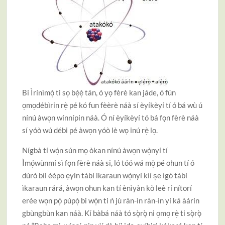
Bi Ìrínìmò̩ ti so̩ bé̩è̩ tán, ó yọ fèrè kan jáde, ó fún
o̩mo̩débìrin rè̩ pé kó fun fèèrè náà sí èyíkèyí tí ó bá wù ú
nínú àwo̩n wínnípin náà. Ó ní èyíkèyí tó bá fọn fèrè náà
sí yóò wú débi pé àwo̩n yóò lè wọ inú rè̩ lo̩.
Nígbà tí wó̩n sún mọ òkan nínú àwo̩n wò̩nyí tí
Ìmó̩wùnmí sì fọn fèrè náà si, ló tóó wá mò̩ pé ohun tí ó
dúró bíi èèpo ẹyin tàbí ikaraun wò̩nyí kìí s̩e ìgò tàbí
ìkaraun rárá, àwo̩n ohun kan tí ènìyàn kò leè rí nítorí
erée wo̩n pò̩ púpò̩ bi wó̩n ti ń jù ràn-ìn ràn-ìn yí ká àárin
gbùngbùn kan náà. Kí bàbá náà tó sọ̀rọ̀ ni o̩mo̩ rè̩ ti sọ̀rọ̀