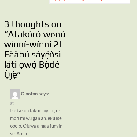
3 thoughts on
“
Atakóró wo̩nú
wínní-wínní 2|
Fààbú sáyẹ́ǹsì
láti ọwọ́ Bọ̀dé
Ọ̀jẹ̀
”
Olaotan
says:
at
Ise takun takun niyii o, o si
mori mi wu gan an, eku ise
opolo. Oluwa a maa funyin
se, Amin.