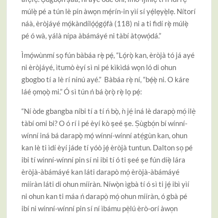
múlẹ̀ pé a tún lè pín àwọn mẹ́rín-in yìí sí yẹ́lẹyẹ̀lẹ. Nítorí
náà, èròjáyé mọ́kàndílọ́ọ́gọ́fà (118) ni a ti fidí rẹ̀ múlẹ̀
pé ó wà, yálà nípa àbámáyé ni tàbí àto̩wó̩dá.”
Ìmọ́wùnmí sọ fún bàbáa rẹ̀ pẹ́, “Lọ́rọ̀ kan, èròjà tó já ayé
ni èròjáyé, ìtumò èyí sì ni pé kìkìdá wọn ló di ohun
gbogbo tí a lè rí nínú ayé.” Bàbáa rẹ̀ ní, “bẹ́ẹ̀ ni. O káre
láé ọmọọ̀ mi.” Ó sì tún ń bá ọ̀rọ̀ rẹ̀ lọ pẹ́:
“Ní òde gbangba níbi tí a tí ń bọ̀, ǹ jé̩ iná lè darapò̩ mó̩ ilè̩
tàbí omi bi? O ó rí i pé èyí kò ṣeé ṣe. S̩ùgbó̩n bí wínní-
wínní iná bá darapọ̀ mọ́ wínní-wínní até̩gùn kan, ohun
kan lè ti ìdí èyí jáde tí yóò jẹ́ èròjà tuntun. Dalton so̩ pé
ibi tí wínní-wínní pin sí ni ibi tí ó ti ṣeé ṣe fún díẹ̀ lára
èròjà-àbámáyé kan láti darapò mó̩ èròjà-àbámáyé
mííràn láti di ohun mííràn. Níwọ̀n ìgbà tí ó sì ti jẹ́ ibì yìí
ni ohun kan ti máa ń darapò̩ mó̩ ohun mííràn, ó gbà pé
ibí ni wínní-wínní pin sí ní ìbámu pè̩lú èrò-orí àwo̩n