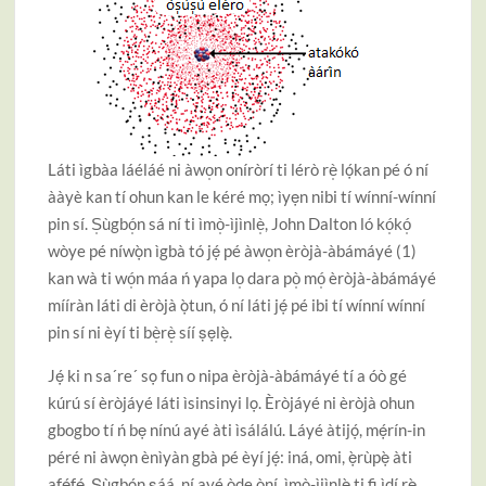
Láti ìgbàa láéláé ni àwo̩n oníròrí ti lérò rè̩ lọ́kan pé ó ní
ààyè kan tí ohun kan le kéré mọ; ìyẹn nibi tí wínní-wínní
pin sí. S̩ùgbó̩n sá ní ti ìmò̩-ìjìnlè̩, John Dalton ló kó̩kó̩
wòye pé níwọ̀n ìgbà tó jẹ́ pé àwo̩n èròjà-àbámáyé (1)
kan wà ti wó̩n máa ń yapa lo̩ dara pò̩ mó̩ èròjà-àbámáyé
mííràn láti di èròjà ọ̀tun, ó ní láti jẹ́ pé ibi tí wínní wínní
pin sí ni èyí ti bè̩rè̩ síí ṣẹlẹ̀.
Jẹ́ ki n sa´re´ sọ fun o nipa èròjà-àbámáyé tí a óò gé
kúrú sí èròjáyé láti ìsinsinyi lọ. Èròjáyé ni èròjà ohun
gbogbo tí ń bẹ nínú ayé àti ìsálálú. Láyé àtijọ́, mẹ́rín-in
péré ni àwọn ènìyàn gbà pé èyí jẹ́: iná, omi, ẹ̀rùpẹ̀ àti
afẹ́fẹ́. Ṣùgbọ́n ṣáá, ní ayé òde òní, ìmò-ìjìnlẹ̀ ti fi ìdí rẹ̀