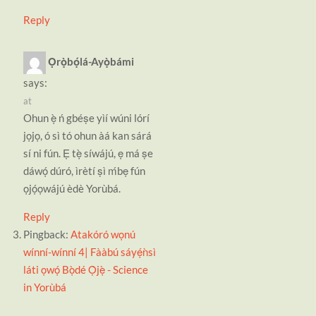
Reply
Ọrọ̀bọ́lá-Ayọ̀bámi
says:
at
Ohun ẹ̀ ń gbéṣe yìí wúni lórí
jọjọ, ó sì tó ohun àá kan sárá
sí ni fún. Ẹ tẹ̀ síwájú, ẹ má ṣe
dáwọ́ dúró, ìrètí ṣì ḿbẹ fún
ọjọ́ọwájú èdè Yorùbá.
Reply
Pingback:
Atakóró wọnú
wínní-wínní 4| Fààbú sáyẹ́ǹsì
láti ọwọ́ Bọ̀dé Ọ̀jẹ̀ - Science
in Yorùbá