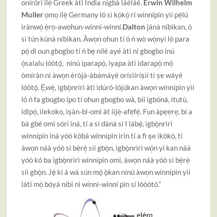
oníròrí ilè̩ Greek àti India nígbà láéláé.
Erwin Wilhelm
Muller
o̩mo̩ ilè̩ Germany ló sì kó̩kó̩ rí wínnípin yìí pè̩lú
ìrànwó̩ è̩ro̩-awohun-wínní-wínní.
Dalton
jánà níbìkan, ó
sì tún kùnà níbìkan. Àwo̩n ohun tí ó ń wò wò̩nyí ló para
pò̩ di oun gbogbo tí ń bẹ nílé ayé àti ní gbogbo inú
ò̩salalu lóòtọ́, nínú ìparapò̩, ìyapa àti ìdarapò̩ mó̩
òmíràn ni àwo̩n èròjà-àbámáyé orísìíríṣìí ti s̩e wáyé
lóòtọ́. È̩̩wè̩, ìgbọ̀nrìrì àti ìdúró-lójúkan àwo̩n wínnípin yìí
ló ń fa gbogbo ipo tí ohun gbogbo wà, bíi ìgbóná, ìtutù,
ìdìpò̩, ìlekoko, ìs̩àn-bí-omi àt iìjé̩-afé̩fé̩. Fun àpe̩e̩re̩, bí a
bá gbé omi sórí iná, tí a sì dáná sí I lábẹ́, ìgbọ̀nrìrì
wínnípin iná yóò kóbá wínnípin irin tí a fi ṣe ìkòkò, tí
àwo̩n náà yóò sì bè̩rè̩ síí gbọ̀n, ìgbọ̀nrìrì wó̩n yí kan náà
yóò kó ba ìgbọ̀nrìrì wínnípin omi, àwo̩n náà yóò sì bè̩rè̩
síí gbọ̀n. Jẹ́ kí á wá sún mọ́ ọ̀kan nínú àwo̩n wínnípin yìí
láti mò̩ bóyá níbi ni wínní-wínní pin sí lóòótó.”