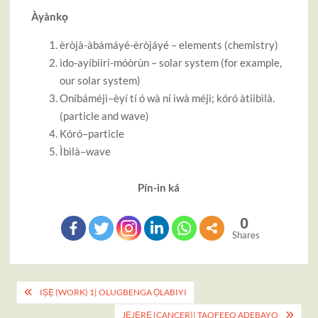
Àyànkọ
èròjà-àbámáyé-èròjáyé – elements (chemistry)
ìdo-ayíbiiri-móòrùn – solar system (for example,
our solar system)
Oníbáméjì–èyí tí ó wà ní ìwà méjì; kóró àtiìbìlà.
(particle and wave)
Kóró–particle
Ìbìlà–wave
Pín-in ká
0
Shares
Post
IṢẸ́ (WORK) 1| OLUGBENGA ỌLABIYI
navigation
JẸJẸRẸ (CANCER)| TAOFEEQ ADEBAYO