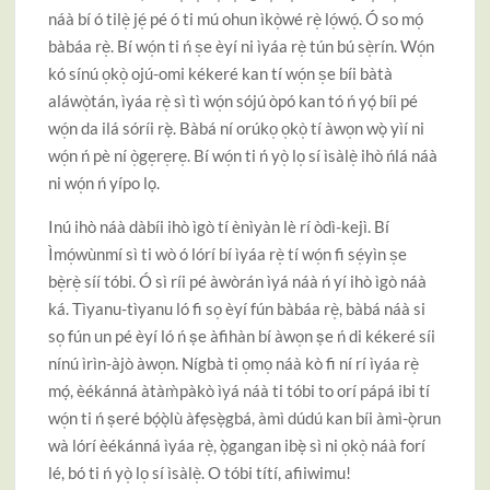
náà bí ó tilè̩ jé̩ pé ó ti mú ohun ìkò̩wé rè̩ ló̩wó̩. Ó so mó̩
bàbáa rè̩. Bí wó̩n ti ń s̩e èyí ni ìyáa rè̩ tún bú sè̩rín. Wó̩n
kó sínú o̩kò̩ ojú-omi kékeré kan tí wó̩n s̩e bíi bàtà
aláwò̩tán, ìyáa rè̩ sì tì wó̩n sójú òpó kan tó ń yọ́ bíi pé
wó̩n da ilá sóríi rẹ̀. Bàbá ní orúko̩ o̩kò̩ tí àwo̩n wọ̀ yìí ni
wó̩n ń pè ní ò̩ge̩re̩re̩. Bí wó̩n ti ń yò̩ lo̩ sí ìsàlè̩ ihò ńlá náà
ni wó̩n ń yípo lọ.
Inú ihò náà dàbíi ihò ìgò tí ènìyàn lè rí òdì-kejì. Bí
Ìmó̩wùnmí sì ti wò ó lórí bí ìyáa rè̩ tí wó̩n fi sé̩yìn s̩e
bè̩rè̩ síí tóbi. Ó sì ríi pé àwòrán ìyá náà ń yí ihò ìgò náà
ká. Tìyanu-tìyanu ló fi so̩ èyí fún bàbáa rè̩, bàbá náà si
so̩ fún un pé èyí ló ń ṣe àfihàn bí àwo̩n ṣe ń di kékeré síi
nínú ìrìn-àjò àwo̩n. Nígbà ti o̩mo̩ náà kò fi ní rí ìyáa rè̩
mọ́, èékánná àtàm̀pàkò ìyá náà ti tóbi to orí pápá ibi tí
wó̩n ti ń ṣeré bọ́ọ̀lù àfẹsẹ̀gbá, àmì dúdú kan bíi àmì-ọ̀run
wà lórí èékánná ìyáa rè̩, ọ̀gangan ibẹ̀ sì ni o̩kò̩ náà forí
lé, bó ti ń yò̩ lo̩ sí ìsàlè̩. O tóbi títí, afiiwimu!