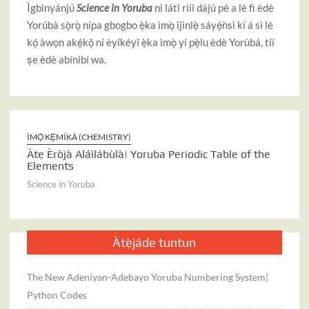
Ìgbìnyánjú
Science in Yoruba
ni láti riíi dájú pé a lè fi èdè
Yorúbà sọ̀rọ̀ nípa gbogbo ẹ̀ka ìmọ̀ ìjìnlẹ̀ sáyẹ́ǹsì kí á sì lè
kọ́ àwọn akẹ́kọ̌ ní èyíkéyǐ ẹ̀ka ìmọ̀ yí pẹ̀lu èdè Yorùbá, tíí
ṣe èdè abínibí wa.
ÌMỌ̀ KẸ́MÍKÀ (CHEMISTRY)
ÌJÀM̀
ng
Àtẹ Èròjà Aláìlábùlà| Yoruba Periodic Table of the
ÌMỌ̀ I
Elements
Apata
Science in Yoruba
Scienc
Àtẹ̀jáde tuntun
The New Adeniyan-Adebayo Yoruba Numbering System|
Python Codes