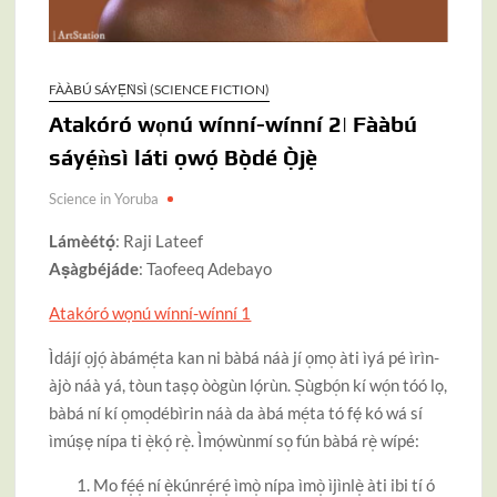
FÀÀBÚ SÁYẸ́ǸSÌ (SCIENCE FICTION)
Atakóró wo̩nú wínní-wínní 2| Fààbú
sáyẹ́ǹsì láti ọwọ́ Bọ̀dé Ọ̀jẹ̀
Science in Yoruba
Lámèétọ́
: Raji Lateef
Aṣàgbéjáde
: Taofeeq Adebayo
Atakóró wọnú wínní-wínní 1
Ìdájí o̩jó̩ àbámé̩ta kan ni bàbá náà jí o̩mo̩ àti ìyá pé ìrìn-
àjò náà yá, tòun taṣọ òògùn lọ́rùn. S̩ùgbó̩n kí wó̩n tóó lọ,
bàbá ní kí o̩mo̩débìrin náà da àbá mé̩ta tó fẹ́ kó wá sí
ìmúṣẹ nípa ti è̩kó̩ rè̩. Ìmó̩wùnmí so̩ fún bàbá rè̩ wípé:
Mo fé̩é̩ ní è̩kúnré̩ré̩ ìmò̩ nípa ìmò̩ ìjìnlè̩ àti ibi tí ó