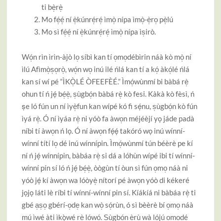
ti bè̩rè̩
Mo fé̩é̩ ní è̩kúnré̩ré̩ ìmò̩ nípa ìmò̩-è̩ro̩ pè̩lú
Mo sì fé̩é̩ ní è̩kúnré̩ré̩ ìmò̩ nípa ìs̩irò.
Wó̩n rìn ìrìn-àjò lo̩ síbì kan tí o̩mo̩débìrin náà kò mò̩ ní
ìlú Afìmò̩s̩o̩rò̩, wó̩n wo̩ inú ilé ńlá kan tí a kó̩ àkó̩lé ńlá
kan sí wí pé “ÌKÒ̩LÉ ÒFEEFÈÉ.” Ìmó̩wùnmí bi bàbá rè̩
ohun tí ń jẹ́ bé̩è̩, s̩ùgbó̩n bàbá rè̩ kò fesi. Kàkà kò fèsì, ń
ṣe ló fún un ní ìyè̩fun kan wípé kó fi sẹ́nu, s̩ùgbó̩n kò fún
ìyá rè̩. Ó ní ìyáa rè̩ ni yóò fa àwo̩n méjéèjí yọ jáde padà
níbi tí àwo̩n ń lọ. Ó ní àwo̩n fẹ́ẹ́ takóró wọ inú wínní-
wínní títí lo̩ dé inú wínnípin. Ìmó̩wùnmí tún béèrè pe kí
ní ń jẹ́ wínnípin, bàbáa rè̩ si dá a lóhùn wípé ibi tí wínní-
wínní pín sí ló ń jẹ́ bé̩è̩, òògùn tí òun sì fún o̩mo̩ náà ni
yóò jẹ́ kí àwo̩n wa lóòyè̩ nítorí pé àwo̩n yóò di kékeré
jọjọ láti lè ríbi tí wínní-wínní pin sí. Kíákíá ni bàbáa rè̩ ti
gbé a̩s̩o̩ gbérí-o̩de̩ kan wò̩ só̩rùn, ó sì bèèrè bí o̩mo̩ náà
mú ìwé àti ìkọ̀wé rè̩ ló̩wó̩. S̩ùgbó̩n è̩rù wà lójú o̩mo̩dé