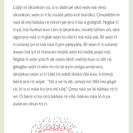
Lójijì ni òkùnkùn s̩ú, ó sì dàbí pé o̩kò̩ wó̩n wà nínú
òkùnkùn, wó̩n sì ń lọ sísàlè̩ pè̩lú eré burúkú. O̩mo̩débìrin
náà di mó̩ bàbáa rè̩ nítorí pé ẹ̀rù ń bà á gidigidi. Nígbà tí
ó yá, iná funfun kan tàn ní ọ̀kánkán, nísàlè̩ ló̩hùn-ún, o̩kò̩
ò̩ge̩re̩re̩ náà sì ń gbé wó̩n lo̩ síbi tí iná náà wà. Bí wó̩n ti
ń súnmọ́ ọn ni iná náà ń pín yẹ́lẹyẹ̀lẹ. Bí wó̩n ti ń súnmó̩
àwo̩n iná yìí ni ìtànsán-ìmọ́lẹ̀ wó̩n kò mọ́lẹ̀ púpò̩ mọ́.
Nígbà tí wó̩n yóò fi dé ìwọ̀n òkìtì mélòó kan sí ìdíi rè̩,
gbogbo wó̩n rí win-in-rin bí e̩yin onígo amọ́roro,
ò̩kò̩ò̩kan wó̩n sì ti tóbi tó odidi ìkòkò ńlá kan. Ìrínìmò̩
bè̩rè̩ ò̩rò̩ rè̩ wípé: “Ibi a wí la dé, o̩mo̩ò̩ mi. Wá mú gègé
rè̩, kí o sì máa ko̩ ò̩rò̩ mi sílẹ̀.” Ọmo̩ náà s̩e bí bàbáa rè̩ ti
wí. Ó bè̩rè̩ si ko̩ ò̩rò̩ bàbáa rè̩ sílè̩, bákan náà ló ń ya
àwòrán ohun tó rí.