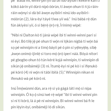
pé “Baba mi, wínní-pin yìí dà bíi ido-ayíbiri kékeré kan tí
kókó àárín yìí dúró nípò òòrùn, tí àwo̩n ohun tí ń jù ràìn-
ràìn wò̩nyí sì dà bíi àwo̩n ayíbiiri nínú ìdo-ayíbiiri-
móòrùn (2), lára èyí táyé tiwa yìí wà.” Inú bàbá rè̩ dùn
fún àkíyèsí yìí, ó sì bè̩rè̩ ò̩rò̩ rè̩, Ìrínìmò̩ wípé:
“Níbí ni Dalton kò ti jánà wípé ibi tí wínní-wínní parí sí
ni èyí. Bó tilẹ̀ jẹ́ pé ohun ti wó̩n ní lọ́kàn nígbà tí wó̩n bá
so̩ pé wínnípin ni a timò̩ báyìí pé ó pín sí yẹ́leyẹ̀lẹ, síbẹ̀
,àwo̩n onímò̩-ìjìnlè̩ sì toro mó̩ ò̩rò̩ ìperí náà. Bóyá nítorí
pé gbogbo ohun tó tún kéré kọjá wínnípin, tí wínnípin dì
síkùn jẹ́ oníbáméjì (3) ni. Ìtumọ̀ èyí ni pé kò ì sí ìfẹnukò
pé kóró (4) ni wọ́n ni tàbí ìbìlà (5).” Wínnípin nìkan ni
ìfenukò wà pé kóró ni.
Inú Ìmó̩wùnmí dùn, ara rè̩ sì yá gágá láti mò̩ si nípa
wínnípin. Ó ko̩ ọ́ sínú ìwé rè̩ wípé “ibi tí wínní-wínní pin
sí ní ti kóró, là á pè ní wínnípin. Bi wínní-wínní bá fi le
pín lé̩yìn èyí, oníbáméjì ló dì síkùn.