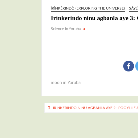
ÌRÌNKÈRINDÒ (EXPLORING THE UNIVERSE)
SÁYẸ
Irinkerindo ninu agbanla aye 3
Science in Yoruba
moon in Yoruba
Post
IRINKERINDO NINU AGBANLA AYE 2: IPOOYI ILE
navigation