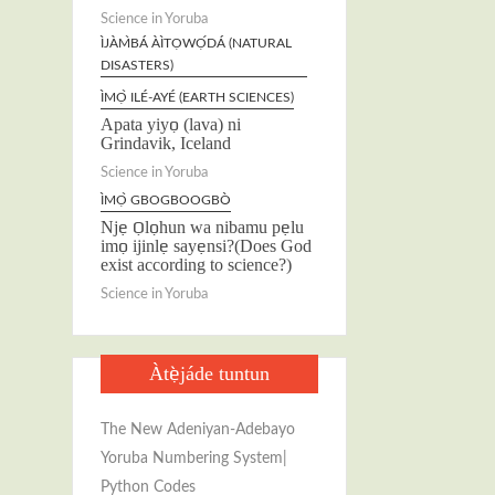
Science in Yoruba
ÌJÀM̀BÁ ÀÌTỌWỌ́DÁ (NATURAL
DISASTERS)
ÌMỌ̀ ILÉ-AYÉ (EARTH SCIENCES)
Apata yiyọ (lava) ni
Grindavik, Iceland
Science in Yoruba
ÌMỌ̀ GBOGBOOGBÒ
Njẹ Ọlọhun wa nibamu pẹlu
imọ ijinlẹ sayẹnsi?(Does God
exist according to science?)
Science in Yoruba
Àtẹ̀jáde tuntun
The New Adeniyan-Adebayo
Yoruba Numbering System|
Python Codes