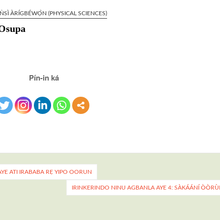
́ǸSÌ ÀRÍGBÉWỌ̀N (PHYSICAL SCIENCES)
: Osupa
Pín-in ká
 AYE ATI IRABABA RẸ YIPO OORUN
IRINKERINDO NINU AGBANLA AYE 4: SÀKÁÁNÍ ÒÒRÙ