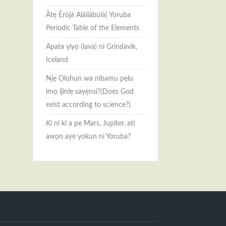
Àtẹ Èròjà Aláìlábùlà| Yoruba
Periodic Table of the Elements
Apata yiyọ (lava) ni Grindavik,
Iceland
Njẹ Ọlọhun wa nibamu pẹlu
imọ ijinlẹ sayẹnsi?(Does God
exist according to science?)
Ki ni ki a pe Mars, Jupiter, ati
awọn aye yokun ni Yoruba?