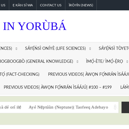
 US
Ẹ KÀN SÍ WA
CONTACT US
ÌRÒYÌN (NEWS)
 IN YORÙBÁ
ENCES)
SÁYẸ́ǸSÌ ONÍYÈ (LIFE SCIENCES)
SÁYẸ́ǸSÌ TÒYE
GBOGBOOGBÒ (GENERAL KNOWLEDGE)
ÌMỌ̀-ÈTE/ ÌMỌ̀-Ẹ̀RỌ
ÓTỌ́ (FACT-CHECKING)
PREVIOUS VIDEOS| ÀWỌN FỌ́NRÁN ÌSÁÁJÚ
PREVIOUS VIDEOS| ÀWỌN FỌ́NRÁN ÌSÁÁJÚ| #100 – #199
LÁḾ
rí ilẹ́
Ayé Nẹ́ptúùn (Neptune)| Taofeeq Adebayo
Ẹ̀kọ́ 