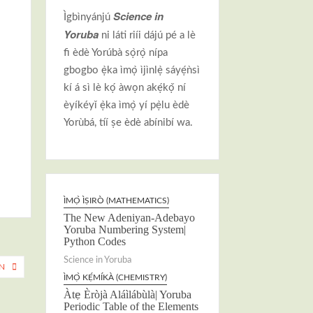
Science in
Ìgbìnyánjú
Yoruba
ni láti riíi dájú pé a lè
fi èdè Yorúbà sọ̀rọ̀ nípa
gbogbo ẹ̀ka ìmọ̀ ìjìnlẹ̀ sáyẹ́ǹsì
kí á sì lè kọ́ àwọn akẹ́kọ̌ ní
èyíkéyǐ ẹ̀ka ìmọ̀ yí pẹ̀lu èdè
Yorùbá, tíí ṣe èdè abínibí wa.
ÌMỌ̀ ÌṢIRÒ (MATHEMATICS)
The New Adeniyan-Adebayo
Yoruba Numbering System|
Python Codes
Science in Yoruba
N
ÌMỌ̀ KẸ́MÍKÀ (CHEMISTRY)
Àtẹ Èròjà Aláìlábùlà| Yoruba
Periodic Table of the Elements