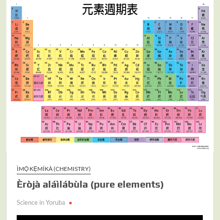
ÌMỌ̀ KẸ́MÍKÀ (CHEMISTRY)
Èròjà aláìlábùla (pure elements)
Science in Yoruba