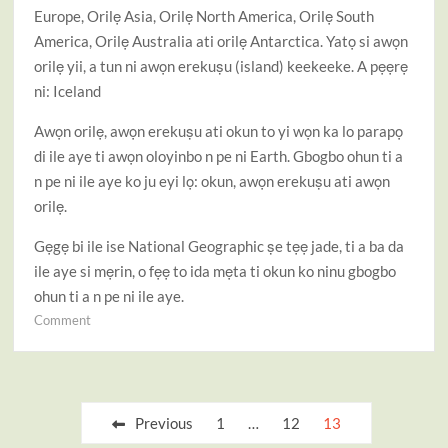
Europe, Orilẹ Asia, Orilẹ North America, Orilẹ South
America, Orilẹ Australia ati orilẹ Antarctica. Yatọ si awọn
orilẹ yii, a tun ni awọn erekuṣu (island) keekeeke. A pẹẹrẹ
ni: Iceland
Awọn orilẹ, awọn erekuṣu ati okun to yi wọn ka lo parapọ
di ile aye ti awọn oloyinbo n pe ni Earth. Gbogbo ohun ti a
n pe ni ile aye ko ju eyi lọ: okun, awọn erekuṣu ati awọn
orilẹ.
Gẹgẹ bi ile ise National Geographic ṣe tẹẹ jade, ti a ba da
ile aye si mẹrin, o fẹẹ to ida mẹta ti okun ko ninu gbogbo
ohun ti a n pe ni ile aye.
on
Comment
Irinkerindo
ninu
agbanla
aye
Posts
Previous
1
…
12
13
(universe)