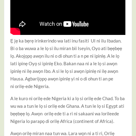
Ẹ jẹ ka bẹrẹ irinkerindo wa lati inu fasiti UI ni ilu Ibadan.
Bi o ba wuwa a le lọ si ilu miran bii Iseyin, Oyo ati bẹẹbẹẹ
lọ. Akojọpọ awọn ilu ni o di ohun ti a n pe ni ipinlẹ. A le lọ
lati ipinẹ Oyọ si ipinlẹ Eko. Bakan naa ni a le lọ si awọn
ipinlẹ ni ilẹ awọn Ibo. A si le lọ si awọn ipinlẹ ni ilẹ awọn
Hausa. Agbarijọpọ awọn ipinlẹ yi ni o di ohun ti an pe
ni orilẹ-ede Nigeria.
A le kuro ni orilẹ ede Nigeria ki a lọ si orilẹ ede Chad. To ba
wu wa a tun le lọ si orilẹ ede Ghana. A tun le lọ si Egypt ati
bẹẹbẹẹ lọ. Awọn orilẹ ede ti a ri ni sakaani wa lorileede
Nigeria lo parapọ di orilẹ Africa (continent of Africa).
Awọn orilẹ miran naa tun wa. Lara wọn ni a ti ri, Orliẹ