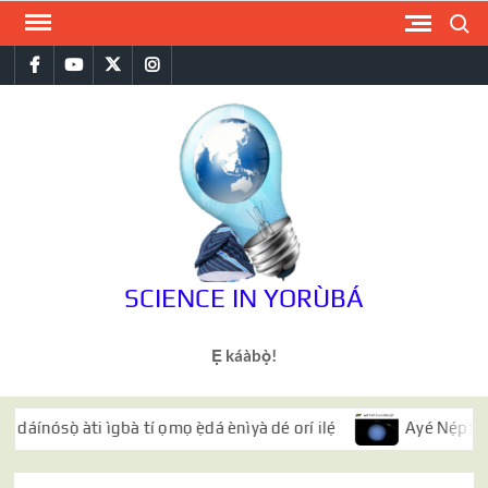
Skip
Search
to
Facebook
YouTube
Twitter
Instagram
content
SCIENCE IN YORÙBÁ
Ẹ káàbọ̀!
ósọ̀ àti ìgbà tí ọmọ ẹ̀dá ènìyà dé orí ilẹ́
Ayé Nẹ́ptúùn (
Àtẹ̀jáde