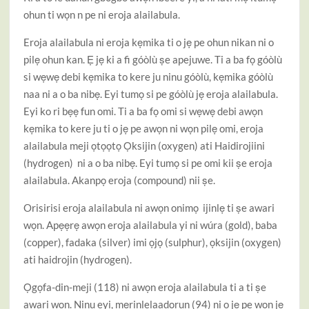
ohun ti wọn n pe ni eroja alailabula.
Eroja alailabula ni eroja kẹmika ti o jẹ pe ohun nikan ni o
pilẹ ohun kan. Ẹ jẹ ki a fi góòlù ṣe apejuwe. Ti a ba fọ góòlù
si wẹwẹ debi kẹmika to kere ju ninu góòlù, kẹmika góòlù
naa ni a o ba nibẹ. Eyi tumọ si pe góòlù jẹ eroja alailabula.
Eyi ko ri bẹẹ fun omi. Ti a ba fọ omi si wẹwẹ debi awọn
kẹmika to kere ju ti o jẹ pe awọn ni wọn pilẹ omi, eroja
alailabula meji ọtọọtọ Ọksijin (oxygen) ati Haidirojiini
(hydrogen) ni a o ba nibẹ. Eyi tumọ si pe omi kii ṣe eroja
alailabula. Akanpọ eroja (compound) nii ṣe.
Orisirisi eroja alailabula ni awọn onimọ ijinlẹ ti ṣe awari
wọn. Apẹẹrẹ awọn eroja alailabula yi ni wúra (gold), baba
(copper), fadaka (silver) imi ọjọ (sulphur), ọksijin (oxygen)
ati haidrojin (hydrogen).
Ọgọfa-din-meji (118) ni awọn eroja alailabula ti a ti ṣe
awari wọn. Ninu eyi, mẹrinlelaadọrun (94) ni o jẹ pe wọn jẹ