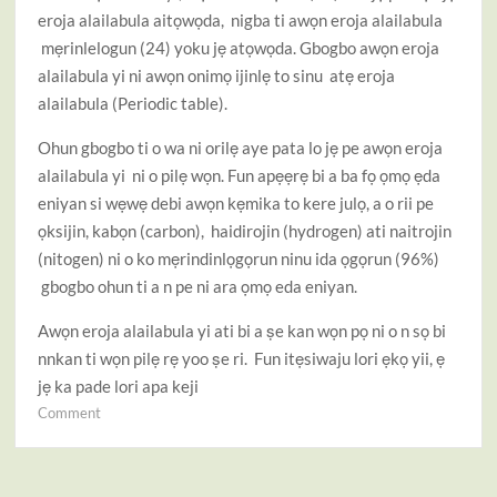
eroja alailabula aitọwọda, nigba ti awọn eroja alailabula
mẹrinlelogun (24) yoku jẹ atọwọda. Gbogbo awọn eroja
alailabula yi ni awọn onimọ ijinlẹ to sinu atẹ eroja
alailabula (Periodic table).
Ohun gbogbo ti o wa ni orilẹ aye pata lo jẹ pe awọn eroja
alailabula yi ni o pilẹ wọn. Fun apẹẹrẹ bi a ba fọ ọmọ ẹda
eniyan si wẹwẹ debi awọn kẹmika to kere julọ, a o rii pe
ọksijin, kabọn (carbon), haidirojin (hydrogen) ati naitrojin
(nitogen) ni o ko mẹrindinlọgọrun ninu ida ọgọrun (96%)
gbogbo ohun ti a n pe ni ara ọmọ eda eniyan.
Awọn eroja alailabula yi ati bi a ṣe kan wọn pọ ni o n sọ bi
nnkan ti wọn pilẹ rẹ yoo ṣe ri. Fun itẹsiwaju lori ẹkọ yii, ẹ
jẹ ka pade lori apa keji
on
Comment
Èròjà
aláìlábùla
(pure