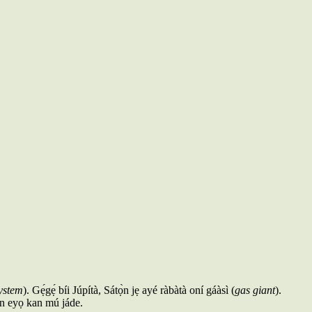
system
). Gẹ́gẹ́ bíi Júpítà, Sátọ̀n jẹ ayé ràbàtà oní gáàsì (
gas giant
).
tọ̀n eyọ kan mú jáde.