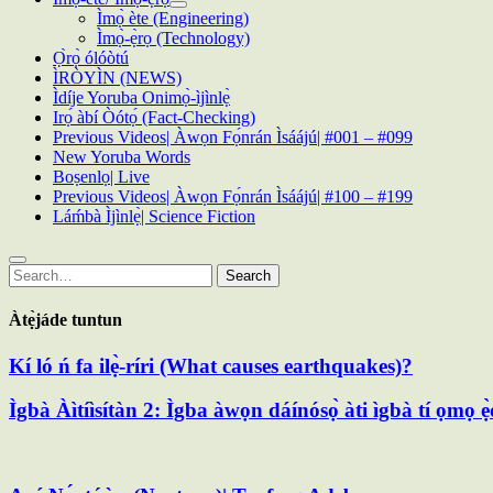
Ìmọ̀ ète (Engineering)
Ìmọ̀-ẹ̀rọ (Technology)
Ọ̀rọ̀ ólóòtú
ÌRÒYÌN (NEWS)
Ìdíje Yoruba Onimọ̀-ìjìnlẹ̀
Irọ́ àbí Òótọ́ (Fact-Checking)
Previous Videos| Àwọn Fọ́nrán Ìsáájú| #001 – #099
New Yoruba Words
Boṣenlọ| Live
Previous Videos| Àwọn Fọ́nrán Ìsáájú| #100 – #199
Láḿbà Ìjìnlẹ̀| Science Fiction
Search
Search
for:
Àtẹ̀jáde tuntun
Kí ló ń fa ilẹ̀-ríri (What causes earthquakes)?
Ìgbà Àìtíìsítàn 2: Ìgba àwọn dáínósọ̀ àti ìgbà tí ọmọ ẹ̀d