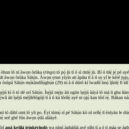
é òhun ló ní àwọn òrùka (
rings
) tó pọ̀ jù tí ó sì rinlẹ̀ jù. Bí ó tilẹ̀ jẹ́ p
̀ di àwọn òrùka Sátọ̀n. Àwọn ẹrun yìyín ati àpáta tí à ń sọ yí le kéré jọjọ,
òsùpá Sátọ̀n mọ́kàndílọ́gbọ̀n (29) ni à ń dúró kí ìwadìí ìmọ̀ ìjìnlẹ̀ fi ìd
ẹ́jú kí ó tó dé orí Sátọ̀n. Ìsẹ́jú mẹ́jọ àti ogún ìṣẹ́jú àáyá ló má ń gba ìt
ǎ àti ìṣéjú méjìlélógójì tí à ń kà lórílẹ̀ ayé ni ọjọ́ kan lórí rẹ̀. Bákan ná
sì tó dàbí omi ló yíi po. Èyí túmọ̀ sí pé Sátọ̀n kò ní orílẹ̀ tí ènìyàn le dúr
rẹ̀ seé gbé fún àwọn ẹ̀dá alààyè.
lórí
apá kejìlá ìrìnkèrindò
wa nínú àgbáńlá ayé níbi tí a ó ti máa ṣe àg