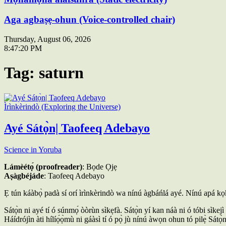
Aga agbaṣẹ-ohun (Voice-controlled chair)
Thursday, August 06, 2026
8:47:21 PM
Tag:
saturn
Ìrìnkèrindò (Exploring the Universe)
Ayé Sátọ̀n| Taofeeq Adebayo
Science in Yoruba
Lámèétọ́ (proofreader)
: Bọde Ọjẹ
Aṣàgbéjáde
: Taofeeq Adebayo
Ẹ tún káàbọ̀ padà sí orí ìrìnkèrindò wa nínú àgbáńlá ayé. Nínú apá kọkàn
Sátọ̀n ni ayé tí ó súnmọ́ òòrùn sìkẹfà. Sátọ̀n yí kan náà ni ó tóbi sìke
Háídrójìn àti hílíọ́ọ̀mù ni gáàsì tí ó pọ̀ jù nínú àwọn ohun tó pilẹ̀ Sátọ̀n