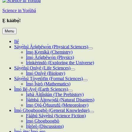
Science in Yorùbá
Ẹ káàbọ̀!
Menu
Ilé
Sáyẹ́ǹsì Àrígbéwọ̀n (Physical Sciences)
Ìmọ̀ Kẹ́míkà (Chemistry)
Ìmọ̀ Àrígbéwọ̀n (Physics)
Ìrìnkèrindò (Exploring the Universe)
Sáyẹ́ǹsì Oníyè (Life Sciences)
Ìmọ̀ Oníyè (Biology)
Sáyẹ́ǹsì Tòyetòfin (Formal Sciences)
Ìmọ̀ Ìṣirò (Mathematics)
Ìmọ̀ Ilé-Ayé (Earth Sciences)
Ìgbà Àìtíìsítàn (The Prehistory)
Ìjàm̀bá Àìtọwọ́dá (Natural Disasters)
Ìmọ Ojú-Òfuurufú (Meteorology)
Ìmọ̀ Gbogboogbò (General Knowledge)
Fààbú Sáyẹ́ǹsì (Science Fiction)
Ìmọ̀ Gbogboogbò
Ìjíròrò (Discussions)
Ìmọ̀-ète/ Ìmọ̀-ẹ̀rọ