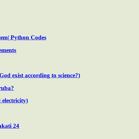
em| Python Codes
lements
od exist according to science?)
oruba?
lectricity)
wakati 24