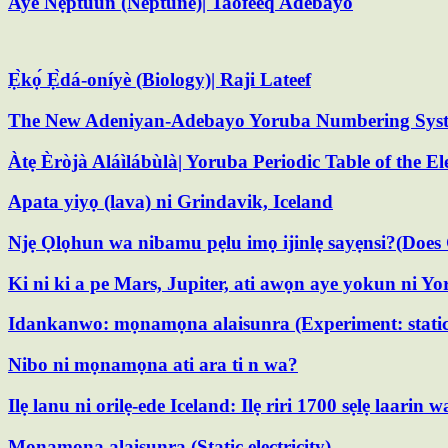
Ayé Nẹ́ptúùn (Neptune)| Taofeeq Adebayo
Ẹ̀kọ́ Ẹ̀dá-oníyè (Biology)| Raji Lateef
The New Adeniyan-Adebayo Yoruba Numbering Syst
Àtẹ Èròjà Aláìlábùlà| Yoruba Periodic Table of the E
Apata yiyọ (lava) ni Grindavik, Iceland
Njẹ Ọlọhun wa nibamu pẹlu imọ ijinlẹ sayẹnsi?(Does G
Ki ni ki a pe Mars, Jupiter, ati awọn aye yokun ni Y
Idankanwo: mọnamọna alaisunra (Experiment: static e
Nibo ni mọnamọna ati ara ti n wa?
Ilẹ lanu ni orilẹ-ede Iceland: Ilẹ riri 1700 sẹlẹ laarin 
Mọnamọna alaisunra (Static electricity)