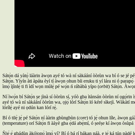
Sátọ̀n dá yàtọ̀ láàrin àwọn ayé tó wà ní sàkáání òòrùn wa bí ó se jé p
Sátọ̀n. Yìyín àti àpáta èyí tí àwọn ohun bíi eruku ti yí lára ni ó parapọ
ìmọ̀ ìjìnlẹ̀ ti fi ìdí wọn múlẹ̀ pé wọ́n ń rábàbà yípo (
orbit
) Sátọ̀n. Àwọn 
Ní ìwọ̀n bí Sátọ̀n ṣe jìnà sí òòrùn sí, yóò gba ìtànsán òòrùn ní ọgọ́rin ìṣ
ayé tó wà ní sàkáání òòrùn wa, ọjọ́ lórí Sátọ̀n ló kéré sìkejì. Wákàtí mẹ́w
lórílẹ̀ ayé ni ọdún kan lórí rẹ̀.
Bí ó tilẹ̀ jẹ́ pé Sátọ̀n ní ààrin gbùngbùn (
core
) tó jẹ́ ohun líle, àwọn gáà
(temperature) orí Sátọ̀n fi ààyè gba ẹ̀dá abẹ̀mí, ó ṣeéṣe kí àwọn òsùpá 
Ǹjẹ́ ẹ́ gbádùn àkójọpọ̀ ìmọ̀ yí? Bí ó bá rí bákan náà, ẹ jẹ́ ká tún pàdé 