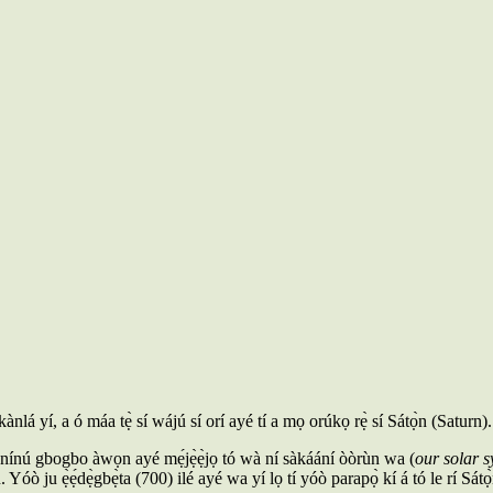
lá yí, a ó máa tẹ̀ sí wájú sí orí ayé tí a mọ orúkọ rẹ̀ sí Sátọ̀n (Saturn).
jì nínú gbogbo àwọn ayé mẹ́jẹ̀ẹ̀jọ tó wà ní sàkáání òòrùn wa (
our solar 
. Yóò ju ẹ̀ẹ́dẹ̀gbẹ̀ta (700) ilé ayé wa yí lọ tí yóò parapọ̀ kí á tó le rí Sá