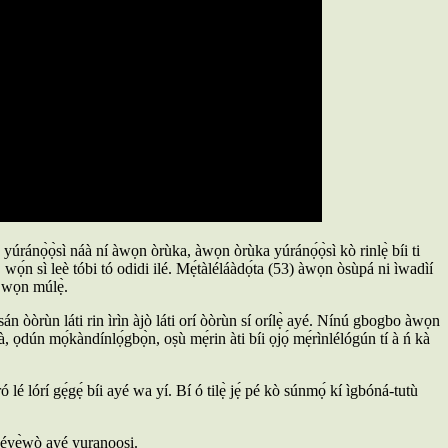
é ayé yúránọ̀ọ̀sì náà ní àwọn òrùka, àwọn òrùka yúránọ́ọ̀sì kò rinlẹ̀ bíi ti
 wọ́n sì leè tóbi tó odidi ilé. Mẹ́tàléláàdọ́ta (53) àwọn òsùpá ni ìwadìí
í wọn múlẹ̀.
ànsán òòrùn láti rin ìrìn àjò láti orí òòrùn sí orílẹ̀ ayé. Nínú gbogbo àwọn
à, ọdún mọ́kàndínlọ́gbọ̀n, oṣù mẹ́rin àti bíi ọjọ́ mẹ́rìnlélógún tí à ń kà
ó lé lórí gẹ́gẹ́ bíi ayé wa yí. Bí ó tilẹ̀ jẹ́ pé kò súnmọ́ kí ìgbóná-tutù
béyẹ̀wò ayé yuranọọsi.