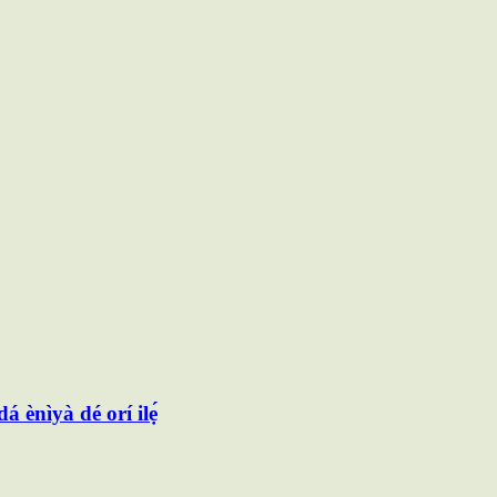
á ènìyà dé orí ilẹ́