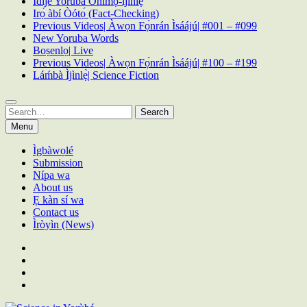
Ìdíje Yoruba Onimọ̀-ìjìnlẹ̀
Irọ́ àbí Òótọ́ (Fact-Checking)
Previous Videos| Àwọn Fọ́nrán Ìsáájú| #001 – #099
New Yoruba Words
Boṣenlọ| Live
Previous Videos| Àwọn Fọ́nrán Ìsáájú| #100 – #199
Láḿbà Ìjìnlẹ̀| Science Fiction
Search
Search
for:
Menu
Ìgbàwọlé
Submission
Nípa wa
About us
Ẹ kàn sí wa
Contact us
Ìròyìn (News)
Facebook
YouTube
Twitter
Instagram